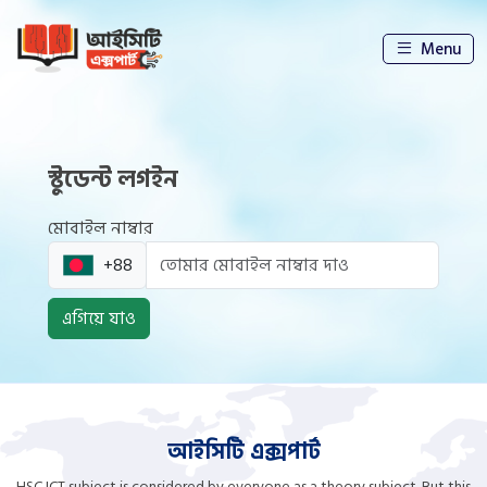
Menu
স্টুডেন্ট লগইন
মোবাইল নাম্বার
+88
এগিয়ে যাও
আইসিটি এক্সপার্ট
HSC ICT subject is considered by everyone as a theory subject. But this