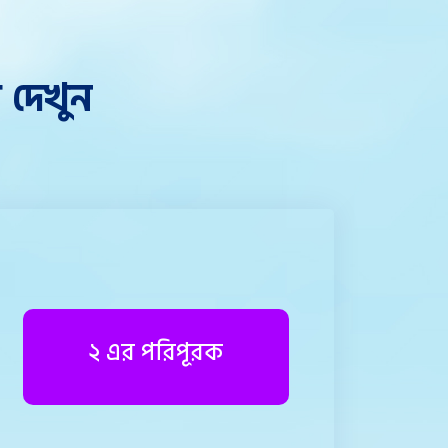
 দেখুন
২ এর পরিপূরক