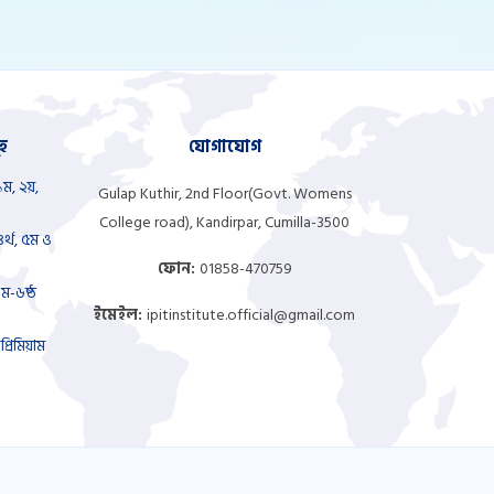
হ
যোগাযোগ
১ম, ২য়,
Gulap Kuthir, 2nd Floor(Govt. Womens
College road), Kandirpar, Cumilla-3500
র্থ, ৫ম ও
ফোন:
01858-470759
ম-৬ষ্ঠ
ইমেইল:
ipitinstitute.official@gmail.com
্রিমিয়াম