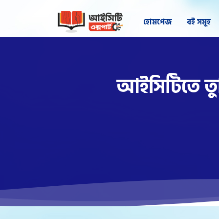
হোমপেজ
বই সমূহ
আইসিটিতে তু