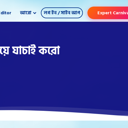
ditor
আরো
লগ ইন / সাইন আপ
Expert Carniv
য়ে যাচাই করো