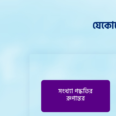
যেকোন
সংখ্যা পদ্ধতির
রূপান্তর