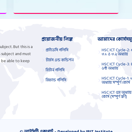
প্রয়োজনীয় লিঙ্ক
আমাদের কোর্সসমূ
bject. But this is a
প্রাইভেসি পলিসি
HSC ICT Cycle-2: 
is subject and must
৩.১ ও ৩.২ অধ্যায়
টার্মস এন্ড কন্ডিশন
t be able to keep
HSC ICT Cycle-3: ৪
৬ষ্ঠ অধ্যায়
রিটার্ন পলিসি
HSC ICT Cycle-1: ১
রিফান্ড পলিসি
অধ্যায় সম্পূর্ণ কোর্স
HSC ICT ৫ম অধ্যায় প
কোর্স (সম্পূর্ণ ফ্রী)
©
আইসিটি এক্সপার্ট - Developed by IPIT Institute