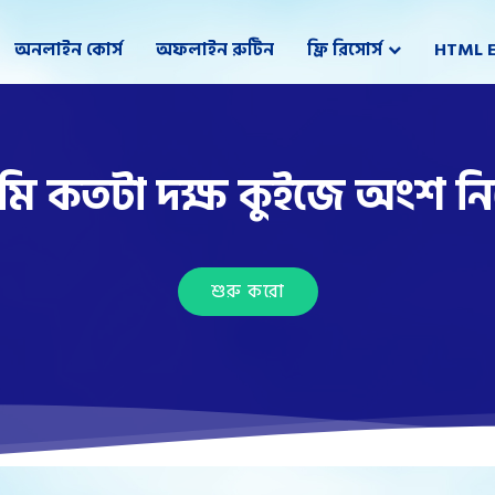
অনলাইন কোর্স
অফলাইন রুটিন
ফ্রি রিসোর্স
HTML E
মি কতটা দক্ষ কুইজে অংশ নি
শুরু করো