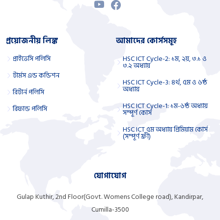
প্রয়োজনীয় লিঙ্ক
আমাদের কোর্সসমূহ
প্রাইভেসি পলিসি
HSC ICT Cycle-2: ১ম, ২য়, ৩.১ ও
৩.২ অধ্যায়
টার্মস এন্ড কন্ডিশন
HSC ICT Cycle-3: ৪র্থ, ৫ম ও ৬ষ্ঠ
অধ্যায়
রিটার্ন পলিসি
HSC ICT Cycle-1: ১ম-৬ষ্ঠ অধ্যায়
রিফান্ড পলিসি
সম্পূর্ণ কোর্স
HSC ICT ৫ম অধ্যায় প্রিমিয়াম কোর্স
(সম্পূর্ণ ফ্রী)
যোগাযোগ
Gulap Kuthir, 2nd Floor(Govt. Womens College road), Kandirpar,
Cumilla-3500