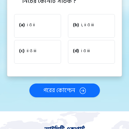
নিচের কোনটি সঠিক ?
(a)
i ও ii
(b)
i, ii ও iii
(c)
ii ও iii
(d)
i ও iii
পরের কোশ্চেন