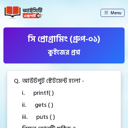
Menu
সি প্রোগ্রামিং (গ্রুপ-০১)
কুইজের প্রশ্ন
Q.
আউটপুট স্টেটমেন্ট হলো -
i. printf( )
ii. gets ( )
iii. puts ( )