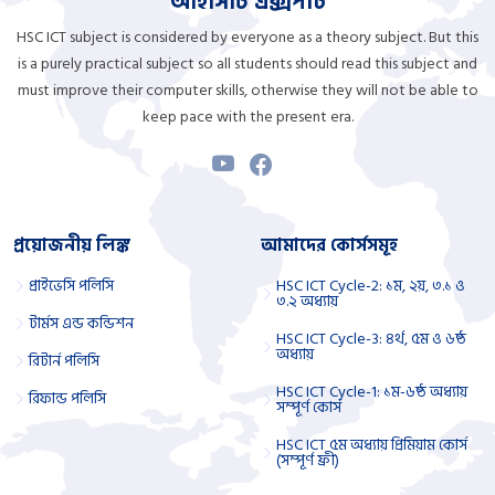
আইসিটি এক্সপার্ট
HSC ICT subject is considered by everyone as a theory subject. But this
is a purely practical subject so all students should read this subject and
must improve their computer skills, otherwise they will not be able to
keep pace with the present era.
প্রয়োজনীয় লিঙ্ক
আমাদের কোর্সসমূহ
প্রাইভেসি পলিসি
HSC ICT Cycle-2: ১ম, ২য়, ৩.১ ও
৩.২ অধ্যায়
টার্মস এন্ড কন্ডিশন
HSC ICT Cycle-3: ৪র্থ, ৫ম ও ৬ষ্ঠ
অধ্যায়
রিটার্ন পলিসি
HSC ICT Cycle-1: ১ম-৬ষ্ঠ অধ্যায়
রিফান্ড পলিসি
সম্পূর্ণ কোর্স
HSC ICT ৫ম অধ্যায় প্রিমিয়াম কোর্স
(সম্পূর্ণ ফ্রী)